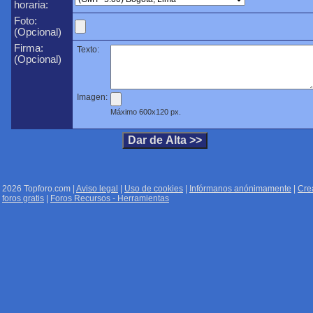
horaria:
Foto:
(Opcional)
Firma:
Texto:
(Opcional)
Imagen:
Máximo 600x120 px.
2026 Topforo.com |
Aviso legal
|
Uso de cookies
|
Infórmanos anónimamente
|
Cre
foros gratis
|
Foros Recursos - Herramientas