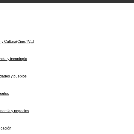
e y Cultura(Cine,TV,..)
ncia y tecnología
dades y pueblos
ortes
nomía y negocios
cación