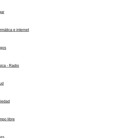
gar
ormática e internet
gos
ica - Radio
ud
iedad
mpo libre
jes