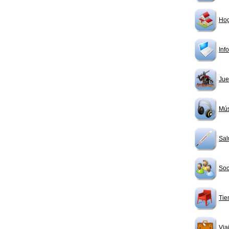
Ho
Inf
Jue
Mús
Sal
Soc
Tie
Via