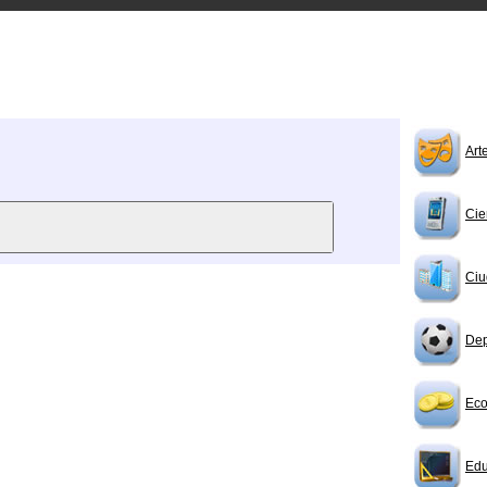
Art
Cie
Ciu
Dep
Eco
Edu