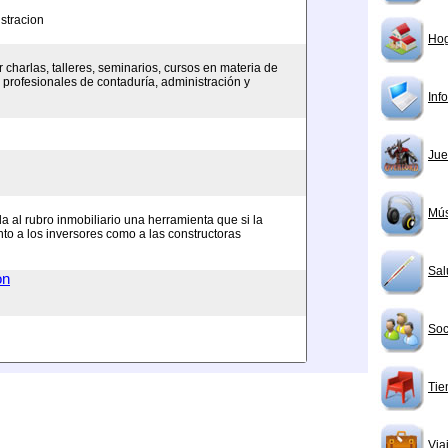
stracion
Ho
r charlas, talleres, seminarios, cursos en materia de
s profesionales de contaduría, administración y
Inf
Jue
Mús
a al rubro inmobiliario una herramienta que si la
o a los inversores como a las constructoras
Sal
on
Soc
Tie
Via