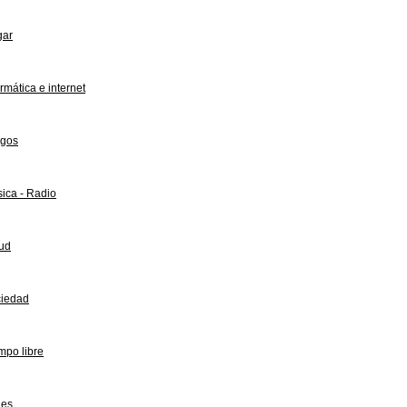
gar
ormática e internet
gos
ica - Radio
ud
iedad
mpo libre
jes