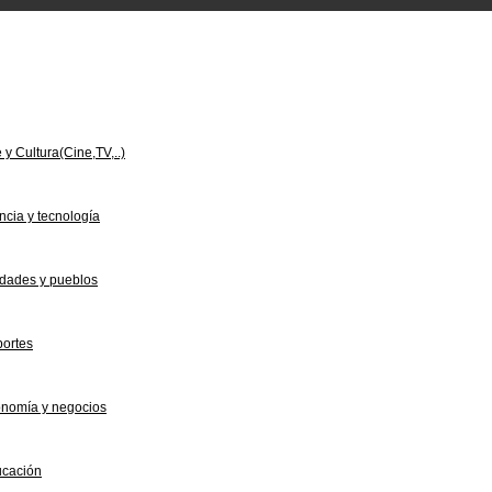
e y Cultura(Cine,TV,..)
ncia y tecnología
dades y pueblos
ortes
nomía y negocios
cación