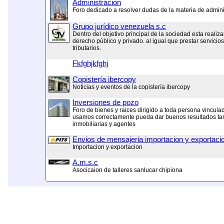
Administracion
Foro dedicado a resolver dudas de la materia de admini
Grupo jurídico venezuela s.c
Dentro del objetivo principal de la sociedad esta realiza
derecho público y privado. al igual que prestar servicio
tributarios.
Fkfghjkfghj
Copistería ibercopy
Noticias y eventos de la copistería ibercopy
Inversiones de pozo
Foro de bienes y raices dirigido a toda persona vinculad
usamos correctamente pueda dar buenos resultados tant
inmobiliarias y agentes
Envios de mensajeria importacion y exportaci
Importacion y exportacion
A.m.s.c
Asocicaion de talleres sanlucar chipiona