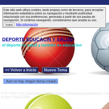
Este sitio web utiliza cookies, tanto propias como de terceros, para recopilar
información estadística sobre su navegación y mostrarle publicidad
relacionada con sus preferencias, generada a partir de sus pautas de
navegación. Si continúa navegando, consideramos que acepta su uso.
Más información
DEPORTE EDUCACIN Y SALUD
el deporte es salud y tambien es educacion
· Aún no hay ningún tema creado.
2026 Topforo.com |
Aviso legal
|
Uso de cookies
|
Infórmanos anónimamente
|
Cre
un foros
|
Foros Fútbol