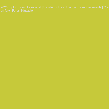
2026 Topforo.com |
Aviso legal
|
Uso de cookies
|
Infórmanos anónimamente
|
Cre
un foro
|
Foros Educación