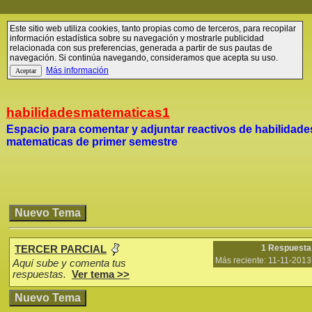
Este sitio web utiliza cookies, tanto propias como de terceros, para recopilar
información estadística sobre su navegación y mostrarle publicidad
relacionada con sus preferencias, generada a partir de sus pautas de
navegación. Si continúa navegando, consideramos que acepta su uso.
Más información
habilidadesmatematicas1
Espacio para comentar y adjuntar reactivos de habilidade
matematicas de primer semestre
1 Respuesta
TERCER PARCIAL
Más reciente: 11-11-2013
Aquí sube y comenta tus
respuestas.
Ver tema >>