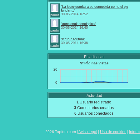
"La lecto-escritura es concebida como el eje
fundam.."
30-05-2014 16:52
paulin
"conciencia fonologica"
30-05-2014 16:40
paulin
"lecto-escritura"
30-05-2014 16:38
paulin
Estadísticas
Nº Páginas Vistas
20
0
Actividad
1
Usuario registrado
3
Comentarios creados
0
Usuarios conectados
2026 Topforo.com |
Aviso legal
|
Uso de cookies
|
Infór