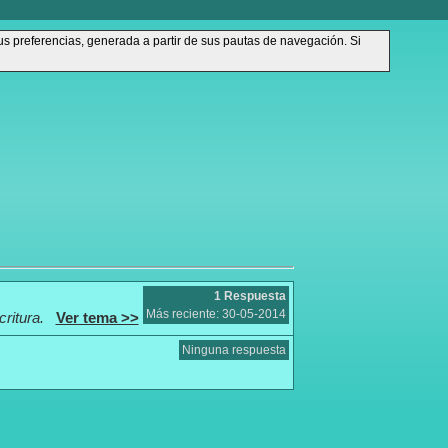
sus preferencias, generada a partir de sus pautas de navegación. Si
1 Respuesta
Más reciente: 30-05-2014
critura.
Ver tema >>
Ninguna respuesta