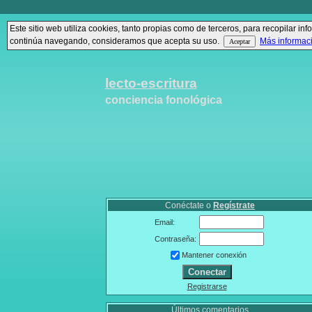
Este sitio web utiliza cookies, tanto propias como de terceros, para recopilar 
continúa navegando, consideramos que acepta su uso.
Más informac
lecto-escritura
conciencia fonológica
Conéctate o
Regístrate
Email:
Contraseña:
Mantener conexión
Registrarse
Últimos comentarios