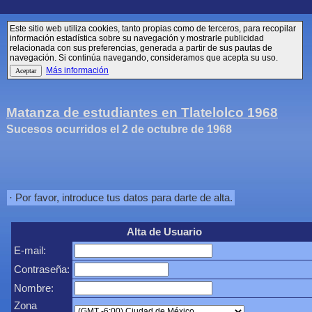
Este sitio web utiliza cookies, tanto propias como de terceros, para recopilar
información estadística sobre su navegación y mostrarle publicidad
relacionada con sus preferencias, generada a partir de sus pautas de
navegación. Si continúa navegando, consideramos que acepta su uso.
Más información
Matanza de estudiantes en Tlatelolco 1968
Sucesos ocurridos el 2 de octubre de 1968
· Por favor, introduce tus datos para darte de alta.
Alta de Usuario
E-mail:
Contraseña:
Nombre:
Zona