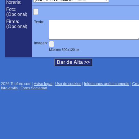
horaria:
Foto:
(Opcional)
Firma:
Texto:
(Opcional)
Imagen:
Máximo 600x120 px.
2026 Topforo.com |
Aviso legal
|
Uso de cookies
|
Infórmanos anónimamente
|
Cre
foro gratis
|
Foros Sociedad