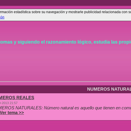
información estadística sobre su navegación y mostrarle publicidad relacionada con 
ión
iomas y siguiendo el razonamiento lógico, estudia las prop
NUMEROS NATURA
MEROS REALES
0-2013 21:57
EROS NATURALES: Número natural es aquello que tienen en común 
Ver tema >>