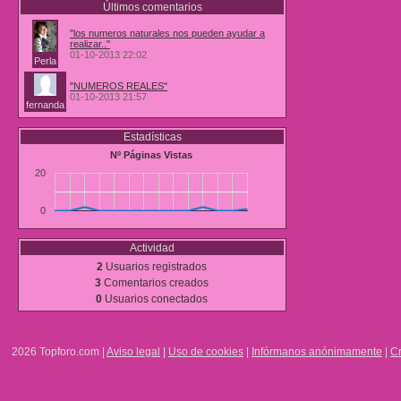
Últimos comentarios
"los numeros naturales nos pueden ayudar a
realizar.."
01-10-2013 22:02
Perla
"NUMEROS REALES"
01-10-2013 21:57
fernanda
Estadísticas
Nº Páginas Vistas
20
0
Actividad
2
Usuarios registrados
3
Comentarios creados
0
Usuarios conectados
2026 Topforo.com |
Aviso legal
|
Uso de cookies
|
Infórmanos anónimamente
|
Cr