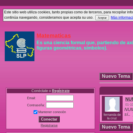
Este sitio web utiliza cookies, tanto propias como de terceros, para recopilar 
continúa navegando, consideramos que acepta su uso.
Más informac
Matematicas
Es una ciencia formal que, partiendo de ax
figuras geométricas, símbolos).
Conéctate o
Regístrate
Email:
NU
01-1
Contraseña:
NUM
Mantener conexión
sí..
fernanda de
la cruz
Registrarse