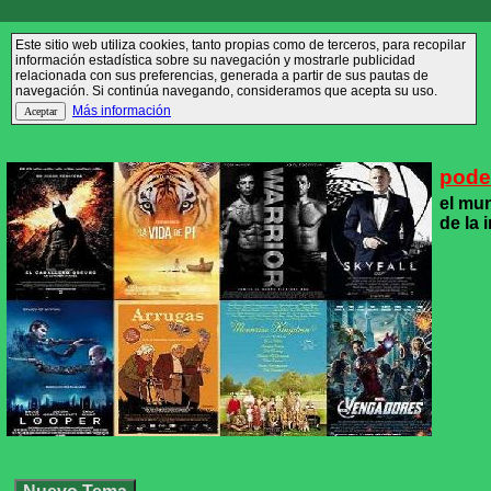
Este sitio web utiliza cookies, tanto propias como de terceros, para recopilar
información estadística sobre su navegación y mostrarle publicidad
relacionada con sus preferencias, generada a partir de sus pautas de
navegación. Si continúa navegando, consideramos que acepta su uso.
Más información
poder
el mun
de la 