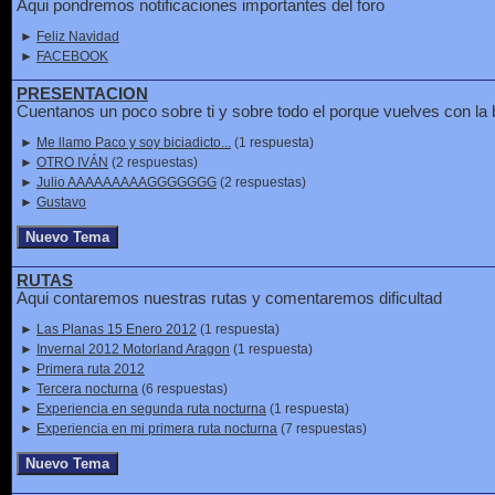
Aqui pondremos notificaciones importantes del foro
►
Feliz Navidad
►
FACEBOOK
PRESENTACION
Cuentanos un poco sobre ti y sobre todo el porque vuelves con la b
►
Me llamo Paco y soy biciadicto...
(1 respuesta)
►
OTRO IVÁN
(2 respuestas)
►
Julio AAAAAAAAAGGGGGGG
(2 respuestas)
►
Gustavo
RUTAS
Aqui contaremos nuestras rutas y comentaremos dificultad
►
Las Planas 15 Enero 2012
(1 respuesta)
►
Invernal 2012 Motorland Aragon
(1 respuesta)
►
Primera ruta 2012
►
Tercera nocturna
(6 respuestas)
►
Experiencia en segunda ruta nocturna
(1 respuesta)
►
Experiencia en mi primera ruta nocturna
(7 respuestas)