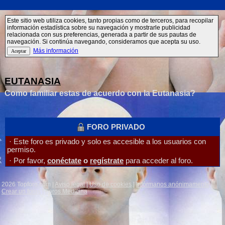
Este sitio web utiliza cookies, tanto propias como de terceros, para recopilar
información estadística sobre su navegación y mostrarle publicidad
relacionada con sus preferencias, generada a partir de sus pautas de
navegación. Si continúa navegando, consideramos que acepta su uso.
Más información
EUTANASIA
Como familiar estas de acuerdo con la Eutanasia?
FORO PRIVADO
· Este foro es privado y solo es accesible a los usuarios con
permiso.
· Por favor,
conéctate
o
regístrate
para acceder al foro.
2026 Topforo.com |
Aviso legal
|
Uso de cookies
|
Infórmanos anónimamente
|
Crear un foros
|
Foros Medicina