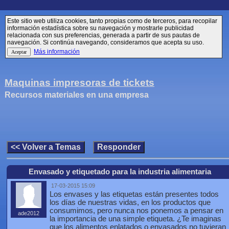
Este sitio web utiliza cookies, tanto propias como de terceros, para recopilar
información estadística sobre su navegación y mostrarle publicidad
relacionada con sus preferencias, generada a partir de sus pautas de
navegación. Si continúa navegando, consideramos que acepta su uso.
Más información
Maquinas impresoras de tickets
Recursos materiales en una empresa
Envasado y etiquetado para la industria alimentaria
17-03-2015 15:09
Los envases y las etiquetas están presentes todos
los días de nuestras vidas, en los productos que
consumimos, pero nunca nos ponemos a pensar en
ade2012
la importancia de una simple etiqueta. ¿Te imaginas
que los alimentos enlatados o envasados no tuvieran