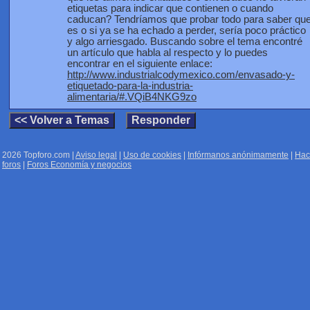
etiquetas para indicar que contienen o cuando
caducan? Tendríamos que probar todo para saber qu
es o si ya se ha echado a perder, sería poco práctico
y algo arriesgado. Buscando sobre el tema encontré
un artículo que habla al respecto y lo puedes
encontrar en el siguiente enlace:
http://www.industrialcodymexico.com/envasado-y-
etiquetado-para-la-industria-
alimentaria/#.VQiB4NKG9zo
2026 Topforo.com |
Aviso legal
|
Uso de cookies
|
Infórmanos anónimamente
|
Hac
foros
|
Foros Economía y negocios