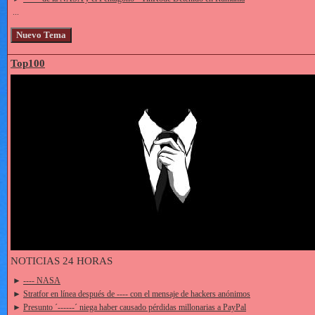
...
Top100
NOTICIAS 24 HORAS
►
---- NASA
►
Stratfor en línea después de ---- con el mensaje de hackers anónimos
►
Presunto ´------´ niega haber causado pérdidas millonarias a PayPal