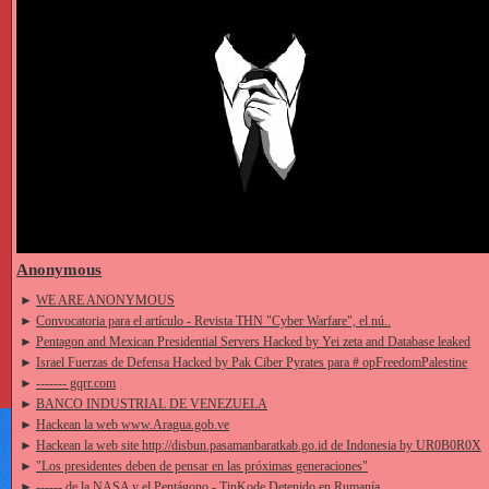
Anonymous
►
WE ARE ANONYMOUS
►
Convocatoria para el artículo - Revista THN "Cyber ​​Warfare", el nú..
►
Pentagon and Mexican Presidential Servers Hacked by Yei zeta and Database leaked
►
Israel Fuerzas de Defensa Hacked by Pak Ciber Pyrates para # opFreedomPalestine
►
------- gqrr.com
►
BANCO INDUSTRIAL DE VENEZUELA
►
Hackean la web www.Aragua.gob.ve
►
Hackean la web site http://disbun.pasamanbaratkab.go.id de Indonesia by UR0B0R0X
►
"Los presidentes deben de pensar en las próximas generaciones"
►
------ de la NASA y el Pentágono - TinKode Detenido en Rumanía