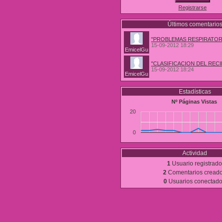
Registrarse
Últimos comentario
"PROBLEMAS RESPIRATOR
15-09-2012 18:29
EmicelGu
"CLASIFICACION DEL REC
15-09-2012 18:24
EmicelGu
Estadísticas
Nº Páginas Vistas
20
0
Actividad
1
Usuario registrado
2
Comentarios cread
0
Usuarios conectad