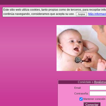
Este sitio web utiliza cookies, tanto propias como de terceros, para recopilar 
continúa navegando, consideramos que acepta su uso.
Más informac
Conéctate o
Regístra
Email:
Contraseña:
Mantener conexión