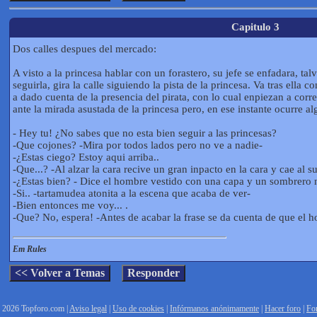
Capitulo 3
Dos calles despues del mercado:
A visto a la princesa hablar con un forastero, su jefe se enfadara, t
seguirla, gira la calle siguiendo la pista de la princesa. Va tras ella 
a dado cuenta de la presencia del pirata, con lo cual enpiezan a correr 
ante la mirada asustada de la princesa pero, en ese instante ocurre al
- Hey tu! ¿No sabes que no esta bien seguir a las princesas?
-Que cojones? -Mira por todos lados pero no ve a nadie-
-¿Estas ciego? Estoy aqui arriba..
-Que...? -Al alzar la cara recive un gran inpacto en la cara y cae al s
-¿Estas bien? - Dice el hombre vestido con una capa y un sombrero 
-Si.. -tartamudea atonita a la escena que acaba de ver-
-Bien entonces me voy... .
-Que? No, espera! -Antes de acabar la frase se da cuenta de que el 
Em Rules
2026 Topforo.com |
Aviso legal
|
Uso de cookies
|
Infórmanos anónimamente
|
Hacer foro
|
Fo