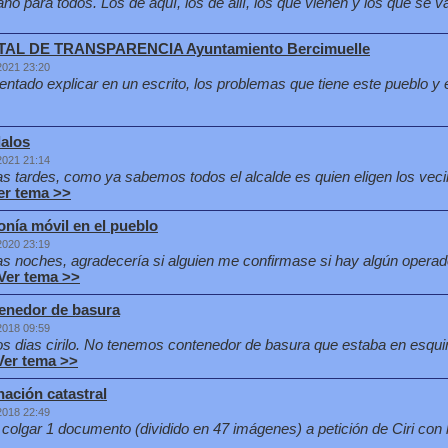
año para todos. Los de aquí, los de allí, los que vienen y los que se v
AL DE TRANSPARENCIA Ayuntamiento Bercimuelle
2021 23:20
entado explicar en un escrito, los problemas que tiene este pueblo y e
alos
2021 21:14
s tardes, como ya sabemos todos el alcalde es quien eligen los veci
er tema >>
onía móvil en el pueblo
2020 23:19
s noches, agradecería si alguien me confirmase si hay algún operado
Ver tema >>
enedor de basura
2018 09:59
s dias cirilo. No tenemos contenedor de basura que estaba en esqui
Ver tema >>
ación catastral
2018 22:49
colgar 1 documento (dividido en 47 imágenes) a petición de Ciri con l