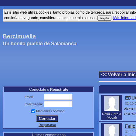
Este sitio web utiliza cookies, tanto propias como de terceros, para recopilar 
continúa navegando, consideramos que acepta su uso.
Más informac
Bercimuelle
Un bonito pueblo de Salamanca
Conéctate o
Regístrate
Email:
EDUC
02-10-
Contraseña:
Bueno
Mantener conexión
norma
Rosa García
(Vocal)
Registrarse
Feliz
31-12-
Últimos comentarios