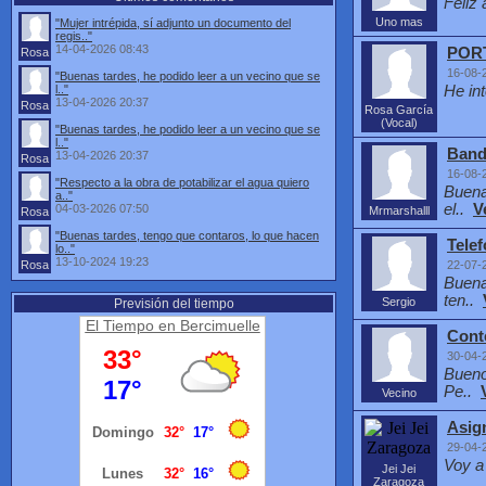
Feliz 
Uno mas
"Mujer intrépida, sí adjunto un documento del
regis.."
14-04-2026 08:43
PORT
Rosa
16-08-
"Buenas tardes, he podido leer a un vecino que se
l.."
He int
13-04-2026 20:37
Rosa
Rosa García
(Vocal)
"Buenas tardes, he podido leer a un vecino que se
l.."
Band
13-04-2026 20:37
Rosa
16-08-
"Respecto a la obra de potabilizar el agua quiero
Buena
a.."
el..
V
04-03-2026 07:50
Mrmarshalll
Rosa
"Buenas tardes, tengo que contaros, lo que hacen
Telef
lo.."
13-10-2024 19:23
Rosa
22-07-
Buena
ten..
Sergio
Previsión del tiempo
El Tiempo en Bercimuelle
Cont
30-04-
Bueno
Pe..
Vecino
Asign
29-04-
Voy a 
Jei Jei
Zaragoza