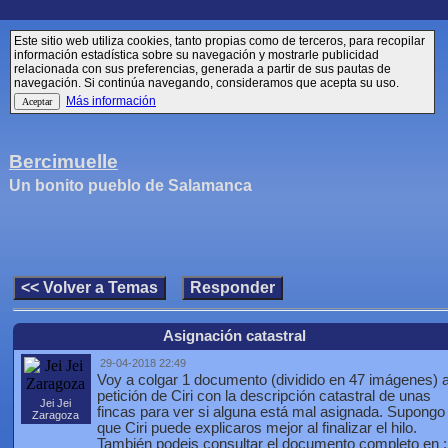
Este sitio web utiliza cookies, tanto propias como de terceros, para recopilar
información estadística sobre su navegación y mostrarle publicidad
relacionada con sus preferencias, generada a partir de sus pautas de
navegación. Si continúa navegando, consideramos que acepta su uso.
Más información
Bercimuelle
Un bonito pueblo de Salamanca
Asignación catastral
29-04-2018 22:49
Voy a colgar 1 documento (dividido en 47 imágenes) 
petición de Ciri con la descripción catastral de unas
Jei Jei
fincas para ver si alguna está mal asignada. Supongo
Zaragoza
que Ciri puede explicaros mejor al finalizar el hilo.
También podeis consultar el documento completo en :