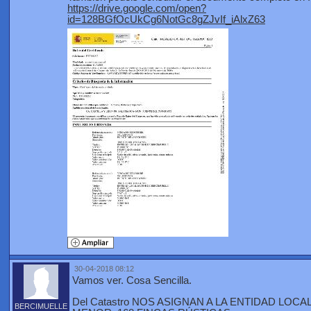
https://drive.google.com/open?
id=128BGfOcUkCg6NotGc8gZJvIf_iAlxZ63
30-04-2018 08:12
Vamos ver. Cosa Sencilla.
Del Catastro NOS ASIGNAN A LA ENTIDAD LOCA
BERCIMUELLE