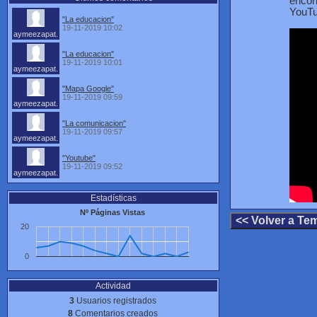
encon
YouTu
"La educacion"
19-11-2019 10:02
aymeezapat.
"La educacion"
19-11-2019 10:01
aymeezapat.
"Mapa Google"
19-11-2019 09:59
aymeezapat.
"La comunicacion"
19-11-2019 09:57
aymeezapat.
"Youtube"
19-11-2019 09:52
aymeezapat.
Estadísticas
Nº Páginas Vistas
20
0
Actividad
3
Usuarios registrados
8
Comentarios creados