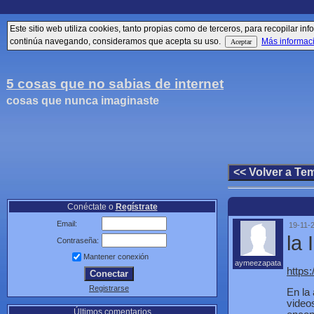
Este sitio web utiliza cookies, tanto propias como de terceros, para recopilar 
continúa navegando, consideramos que acepta su uso.
Más informac
5 cosas que no sabias de internet
cosas que nunca imaginaste
Conéctate o
Regístrate
Email:
19-11-
la
Contraseña:
Mantener conexión
aymeezapata
https
Registrarse
En la 
video
Últimos comentarios