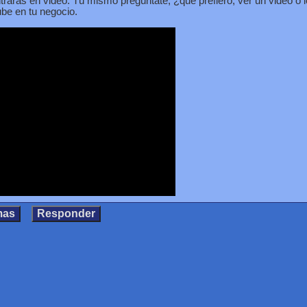
trarás en video. Tú mismo pregúntate, ¿qué prefiero, ver un video o 
be en tu negocio.