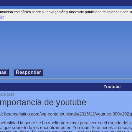
información estadística sobre su navegación y mostrarle publicidad relacionada con 
ión
Youtube
2019 09:52
 Importancia de youtube
://clixsenselatino.com/wp-content/uploads/2015/12/youtube-300x192.j
actualidad la gente se ha vuelto perezosa para leer en el mundo del in
s, que sobre todo los encontramos en YouTube. Si te pones a buscar, 