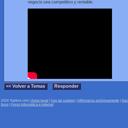
negocio sea competitivo y rentable.
2026 Topforo.com |
Aviso legal
|
Uso de cookies
|
Infórmanos anónimamente
|
Hac
foros
|
Foros Informática e internet